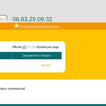
06.83.29.09.32
ct
5076 offres d'emploi sur le site
Afficher
15
25
100
résulats par page
Département / Région
Suivant
ecteur commercial.