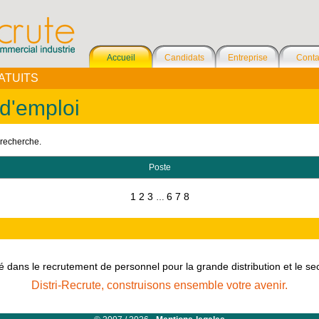
Accueil
Candidats
Entreprise
Conta
ATUITS
 d'emploi
 recherche.
Poste
1
2
3
6
7
8
…
é dans le recrutement de personnel pour la grande distribution et le s
Distri-Recrute, construisons ensemble votre avenir.