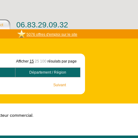
06.83.29.09.32
ct
5076 offres d'emploi sur le site
Afficher
15
25
100
résulats par page
Département / Région
Suivant
ecteur commercial.