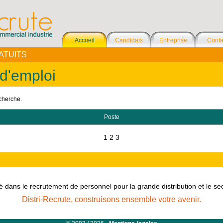
Accueil
Candidats
Entreprise
Conta
ATUITS
 d'emploi
cherche.
Poste
1
2
3
é dans le recrutement de personnel pour la grande distribution et le s
Distri-Recrute, construisons ensemble votre avenir.