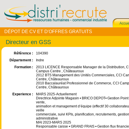
Accue
DÉPOT DE CV ET D'OFFRES GRATUITS
Directeur en GSS
Référence :
104390
Département :
Indre
Formation :
2013 LICENCE Responsable Manager de la Distribution, C
Campus Centre , Châteauroux
2012 BTS Management des Unités Commerciales, CCI Ca
Centre, Châteauroux
2010 Baccalauréat Professionnel de Commerce, CCI Cam
Centre, Châteauroux
Experience :
MARS 2025-Actuellement
Directrice Adjointe Magasin • BRICO DEPOT• Gestion Point
vente,
animation et management d’équipe (effectif 30 collaborateu
veille
commerciale, suivi KPIs, planification, recrutements, gestio
administrative
MAI 2023-MARS 2025
Responsable caisse • GRAND FRAIS • Gestion flux financie