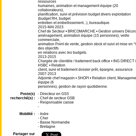
ressources
humaines, animation et management équipe (20
collaborateurs),
planification, suivi et prévision budget divers exploitation
(budget RH, budget
entretien et embellissement...), bureautique.
2015-MAI 2023
Chef de Secteur • BRICOMARCHE • Gestion univers Décor
aménagement, animation équipe (15 personnes), veille
commerciale,
animation Point de vente, gestion stock et suivi et mise en ^
des objectifs
en relations avec les budgets.
2013-2015
Chargée de clientèle / traitement back office • ING DIRECT /
HSBC • Relation
client, suivi et traitement dossier prêt, épargne, assurance
2007-2013
Adjointe chef magasin • SHOPI • Relation client, Manageme
équipe (6
personnes), gestion de rayon quotidienne.
Poste(s)
- Directeur en GSS
recherché(s) :
- Chef de secteur GSB
- Responsable caisse
-
Mobilité :
- Indre
- Cher
- Basse Normandie
- Bretagne
Partager sur